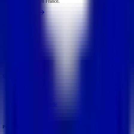
ambitieuses partout en France.
Démarrer un projet
Studio
À propos
Réalisations
Secteurs
Blog
Contact
Postuler
Services
Application métier
Web & mobile
VR / 3D / Métavers
Intelligence Artificielle
MVP & POC
R&D
Produits & distribution