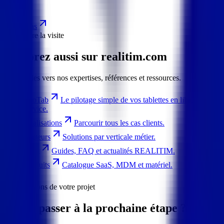
public.
Voir le cas
Poursuivre la visite
Explorez aussi sur
realitim.com
Liens utiles vers nos expertises, références et ressources.
PiloTab
Le pilotage simple de vos tablettes en libre-
service.
Réalisations
Parcourir tous les cas clients.
Secteurs
Solutions par verticale métier.
Blog
Guides, FAQ et actualités REALITIM.
Produits
Catalogue SaaS, MDM et matériel.
Discutons de votre projet
Prêt à passer
à la prochaine étape
?