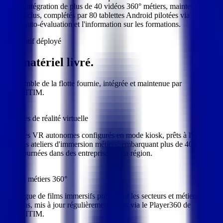
kiosk, intégration de plus de 40 vidéos 360° métiers, maintenance et
SAV inclus, complétés par 80 tablettes Android pilotées via PiloTab
pour l'auto-évaluation et l'information sur les formations.
Dispositif déployé
Le matériel
livré
.
L'ensemble de la flotte fournie, intégrée et maintenue par
REALITIM.
80
Casques de réalité virtuelle
Casques VR autonomes configurés en mode kiosk, prêts à l'emploi
pour les ateliers d'immersion métiers, embarquant plus de 40 vidéos
360° tournées dans des entreprises de la région.
40+
Vidéos métiers 360°
Catalogue de films immersifs présentant les secteurs et métiers
ligériens, mis à jour régulièrement et lus via le Player360 de
REALITIM.