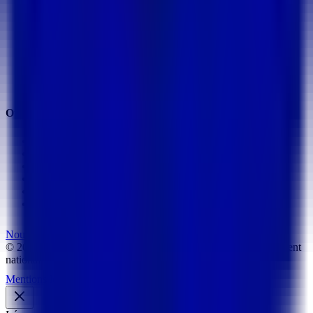
Ultiplace
PiloTab
Stand 3D
ExpoLead
SureMDM par REALITIM
Casques VR Meta Quest
Tablettes Samsung
Outils & ressources
Estimateur de budget
Audit de maturité IA
Audit de maturité VR
Coût d'une application VR
Coût d'un projet d'IA
Cahier des charges
Nous contacter
©
2026
REALITIM — Tous droits réservés
Nantes · Rayonnement
national
Mentions légales
Confidentialité
Agence Nantes