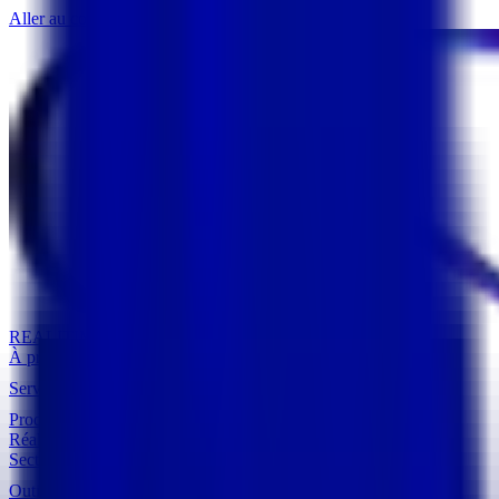
Aller au contenu principal
REALITIM
À propos
Services
Produits
Réalisations
Secteurs
Outils