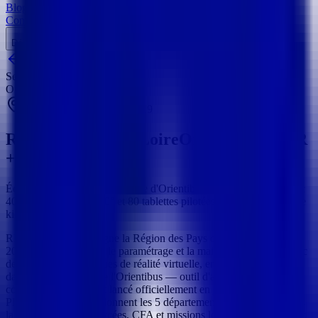
Blog
Contact
Démarrer un projet
Toutes les références
Secteur public
Orientibus — VR + PiloTab
Pays de la Loire
Depuis
2019
Région Pays de la Loire
Orientibus — VR
+ PiloTab
Équipement complet de la flotte d'Orientibus : 80 casques VR avec
40+ vidéos métiers 360° et 80 tablettes pilotées à distance, en mode
kiosk.
REALITIM accompagne la Région des Pays de la Loire depuis
2019 sur la fourniture, le paramétrage et la maintenance de son parc
de tablettes et de casques de réalité virtuelle, en préparation puis
dans le déploiement de l'Orientibus — outil d'aide à l'orientation
conçu par la Région et lancé officiellement en janvier 2021.
Plusieurs véhicules sillonnent les 5 départements et s'installent dans
la cour des collèges, lycées, CFA et missions locales pour accueillir,