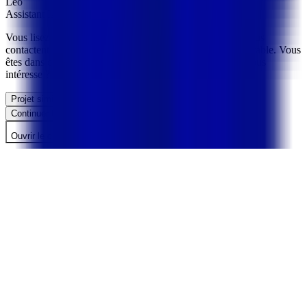
Léo
Assistant IA REALITIM
Vous lisez un de nos cas clients. Beaucoup de visiteurs nous
contactent ici parce qu'ils ont un projet d'une taille comparable. Vous
êtes dans ce cas, ou c'est plutôt l'approche méthodo qui vous
intéresse ?
Projet similaire
Méthodo / process
Voir d'autres cas
Continuer la conversation →
Ouvrir le chat
1