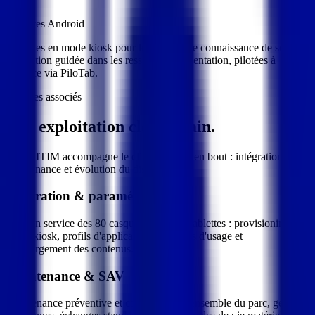
80
Tablettes Android
Tablettes en mode kiosk pour les ateliers de connaissance de soi et la
navigation guidée dans les ressources d'orientation, pilotées à
distance via PiloTab.
Services associés
Une exploitation
clé en main
.
REALITIM accompagne le client de bout en bout : intégration,
maintenance et évolution du dispositif.
Intégration & paramétrage
Mise en service des 80 casques VR et 80 tablettes : provisioning,
mode kiosk, profils d'application, scénarios d'usage et
préchargement des contenus.
Maintenance & SAV
Maintenance préventive et corrective de l'ensemble du parc, gestion