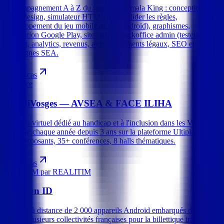
Accompagnement A à Z du studio Malamala King : conception du
game design, simulateur HTML pour valider les règles,
développement du jeu mobile (iOS / Android), graphismes,
publication Google Play, site vitrine, backoffice admin (testeurs,
support, analytics, revenus, avis), documents légaux, SEO et
campagnes SEA.
Voir le cas
Ultiplace
HandiVosges — AVSEA & FACE ILIHA
1ᵉʳ salon virtuel dédié au handicap et à l'inclusion dans les Vosges,
organisé chaque année depuis 3 ans sur la plateforme Ultiplace :
225+ exposants, 35+ conférences, 8 halls thématiques.
Voir le cas
SureMDM par REALITIM
Paragon ID
Pilotage à distance de 2 000 appareils Android embarqués dans les
bus de plusieurs collectivités françaises pour la billettique transport