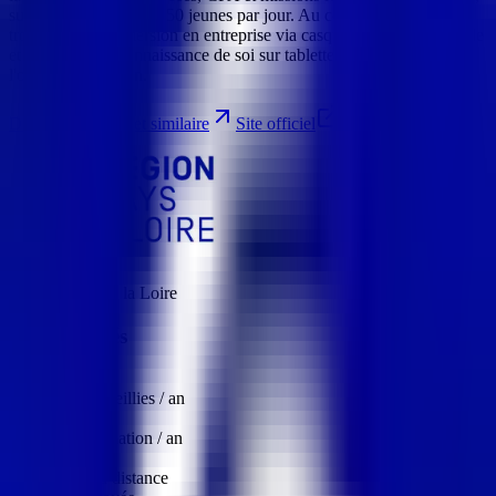
sur 2,5 jours, jusqu'à 150 jeunes par jour. Au cœur du dispositif,
trois ateliers : immersion en entreprise via casques de réalité virtuelle
et vidéos 360°, connaissance de soi sur tablettes et exploration de
l'offre de formation.
Discuter d'un projet similaire
Site officiel
Client
Région Pays de la Loire
Résultats clés
30 000+
personnes accueillies / an
350+
journées d'animation / an
100%
flotte pilotée à distance