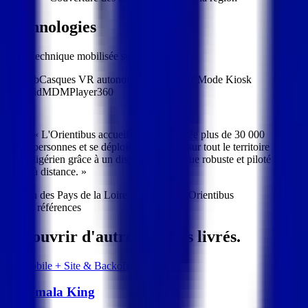
Technologies
Stack technique mobilisée sur ce projet.
PiloTab
Casques VR autonomes
Vidéos 360°
Mode Kiosk
Android
MDM
Player360
«
L'Orientibus accueille chaque année plus de 30 000
personnes et se déploie sans accroc sur tout le territoire
ligérien grâce à un dispositif technique robuste et piloté
à distance.
»
Région des Pays de la Loire
— Dispositif Orientibus
Autres références
Découvrir d'autres
projets livrés
.
Jeu mobile + Site & Backoffice
Malamala King