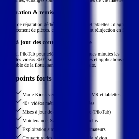
des pannes, échanges standard, suivi des cycles de vie matériel.
Réparation & remise à niveau
Atelier de réparation dédié pour les casques et tablettes : diagnostic,
remplacement de pièces, contrôle qualité avant réinjection en flotte.
Mise à jour des contenus à distance
Logiciel PiloTab pour télé-déployer en quelques minutes les
nouvelles vidéos 360°, supports pédagogiques et applications sur
l'ensemble de la flotte, sans intervention sur site.
Les points forts
Mode Kiosk verrouillé sur casques VR et tablettes
40+ vidéos métiers 360° préchargées
Mises à jour de contenus à distance (PiloTab)
Maintenance, SAV et réparation inclus
Exploitation simplifiée pour les animateurs
Couverture des 5 départements de la région