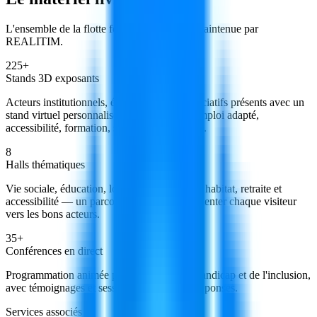
L'ensemble de la flotte fournie, intégrée et maintenue par
REALITIM.
225+
Stands 3D exposants
Acteurs institutionnels, économiques et associatifs présents avec un
stand virtuel personnalisé : médico-social, emploi adapté,
accessibilité, formation, solutions innovantes.
8
Halls thématiques
Vie sociale, éducation, loisirs, emploi, santé, habitat, retraite et
accessibilité — un parcours complet pour orienter chaque visiteur
vers les bons acteurs.
35+
Conférences en direct
Programmation animée par des experts du handicap et de l'inclusion,
avec témoignages et sessions de questions-réponses.
Services associés