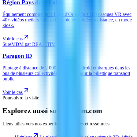
Région Pays de la Loire
Équipement complet de la flotte d'Orientibus : 80 casques VR avec
40+ vidéos métiers 360° et 80 tablettes pilotées à distance, en mode
kiosk.
Voir le cas
SureMDM par REALITIM
Paragon ID
Pilotage à distance de 2 000 appareils Android embarqués dans les
bus de plusieurs collectivités françaises pour la billettique transport
public.
Voir le cas
Poursuivre la visite
Explorez aussi sur
realitim.com
Liens utiles vers nos expertises, références et ressources.