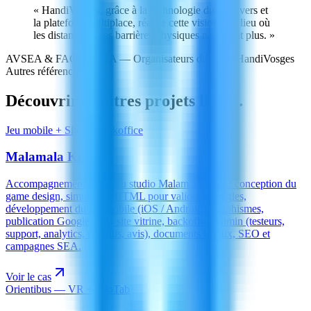
«
HandiVosges, grâce à la technologie du Métavers et
la plateforme Ultiplace, réalise cette vision : un lieu où
les distances et les barrières physiques n'existent plus.
»
AVSEA & FACE ILIHA
— Organisateurs du salon HandiVosges
Autres références
Découvrir d'autres
projets livrés
.
Jeu mobile + Site & Backoffice
Malamala King
Accompagnement A à Z du studio Malamala King : conception du
game design, simulateur HTML pour valider les règles,
développement du jeu mobile (iOS / Android), graphismes,
publication Google Play, site vitrine, backoffice admin (testeurs,
support, analytics, revenus, avis), documents légaux, SEO et
campagnes SEA.
Voir le cas
Orientibus — VR + PiloTab