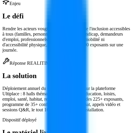
Enjeu
Le défi
Rendre les acteurs vosgiens du handicap et de l'inclusion accessibles
à tous (familles, personnes en situation de handicap, demandeurs
d'emploi, professionnels) sans contrainte de mobilité ni
d'accessibilité physique, et fédérer plus de 200 exposants sur une
journée.
Réponse REALITIM
La solution
Déploiement annuel du salon HandiVosges sur la plateforme
Ultiplace : 8 halls thématiques (vie sociale, éducation, loisirs,
emploi, santé, habitat, retraite…), stands 3D des 225+ exposants,
programme de 35+ conférences en direct, tchat, appels vidéo et
sessions Q&R, le tout 100 % en ligne sans installation.
Dispositif déployé
Le matériel
livré
.