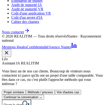
Estimateur de budget
Audit de maturité IA
Audit de maturité VR
Coût d'une application VR
Coût d'un projet d'IA
Cahier des charges
Nous contacter
©
2026
REALITIM — Tous droits réservés
Nantes · Rayonnement
national
Mentions légales
Confidentialité
Agence Nantes
Léo
Assistant IA REALITIM
Vous lisez un de nos cas clients. Beaucoup de visiteurs nous
contactent ici parce qu'ils ont un projet d'une taille comparable. Vous
êtes dans ce cas, ou c'est plutôt l'approche méthodo qui vous
intéresse ?
Projet similaire
Méthodo / process
Voir d'autres cas
Continuer la conversation →
Ouvrir le chat
1