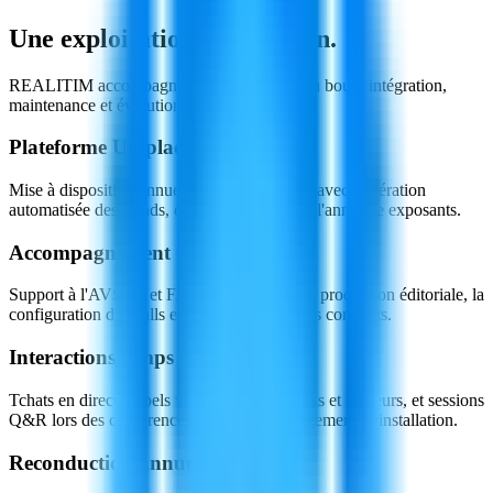
Une exploitation
clé en main
.
REALITIM accompagne le client de bout en bout : intégration,
maintenance et évolution du dispositif.
Plateforme Ultiplace clé en main
Mise à disposition annuelle de la plateforme avec génération
automatisée des stands, du programme et de l'annuaire exposants.
Accompagnement organisateur
Support à l'AVSEA et FACE ILIHA pour la production éditoriale, la
configuration des halls et la mise en ligne des contenus.
Interactions temps réel
Tchats en direct, appels vidéo entre exposants et visiteurs, et sessions
Q&R lors des conférences — sans téléchargement ni installation.
Reconduction annuelle