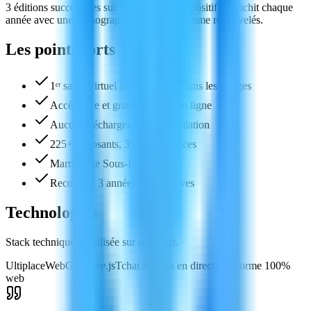
3 éditions successives sur Ultiplace : le dispositif s'enrichit chaque
année avec une scénographie et un programme renouvelés.
Les points forts
1ᵉʳ salon virtuel sur l'inclusion dans les Vosges
Accès libre et gratuit, 100 % en ligne
Aucun téléchargement ni installation
225+ exposants, 35+ conférences
Marrainage Sous-Préfecture
Reconduit 3 années consécutives
Technologies
Stack technique mobilisée sur ce projet.
Ultiplace
WebGL
Three.js
Tchat & visio en direct
Plateforme 100%
web