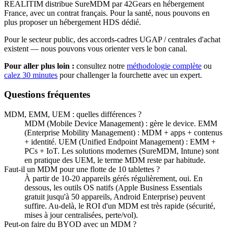
REALITIM distribue SureMDM par 42Gears en hébergement
France, avec un contrat français. Pour la santé, nous pouvons en
plus proposer un hébergement HDS dédié.
Pour le secteur public, des accords-cadres UGAP / centrales d'achat
existent — nous pouvons vous orienter vers le bon canal.
Pour aller plus loin :
consultez notre
méthodologie complète
ou
calez 30 minutes
pour challenger la fourchette avec un expert.
Questions fréquentes
MDM, EMM, UEM : quelles différences ?
MDM (Mobile Device Management) : gère le device. EMM
(Enterprise Mobility Management) : MDM + apps + contenus
+ identité. UEM (Unified Endpoint Management) : EMM +
PCs + IoT. Les solutions modernes (SureMDM, Intune) sont
en pratique des UEM, le terme MDM reste par habitude.
Faut-il un MDM pour une flotte de 10 tablettes ?
À partir de 10-20 appareils gérés régulièrement, oui. En
dessous, les outils OS natifs (Apple Business Essentials
gratuit jusqu'à 50 appareils, Android Enterprise) peuvent
suffire. Au-delà, le ROI d'un MDM est très rapide (sécurité,
mises à jour centralisées, perte/vol).
Peut-on faire du BYOD avec un MDM ?