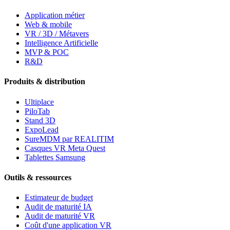
Application métier
Web & mobile
VR / 3D / Métavers
Intelligence Artificielle
MVP & POC
R&D
Produits & distribution
Ultiplace
PiloTab
Stand 3D
ExpoLead
SureMDM par REALITIM
Casques VR Meta Quest
Tablettes Samsung
Outils & ressources
Estimateur de budget
Audit de maturité IA
Audit de maturité VR
Coût d'une application VR