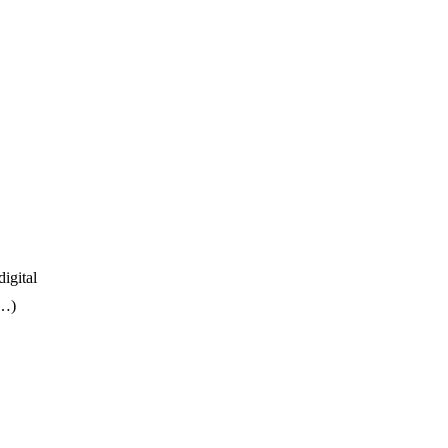
digital
e…)