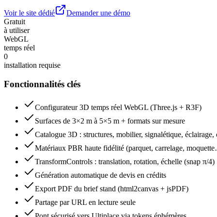
Voir le site dédié
Demander une démo
Gratuit
à utiliser
WebGL
temps réel
0
installation requise
Fonctionnalités clés
Configurateur 3D temps réel WebGL (Three.js + R3F)
Surfaces de 3×2 m à 5×5 m + formats sur mesure
Catalogue 3D : structures, mobilier, signalétique, éclairage, 
Matériaux PBR haute fidélité (parquet, carrelage, moquett
TransformControls : translation, rotation, échelle (snap π/4)
Génération automatique de devis en crédits
Export PDF du brief stand (html2canvas + jsPDF)
Partage par URL en lecture seule
Pont sécurisé vers Ultiplace via tokens éphémères