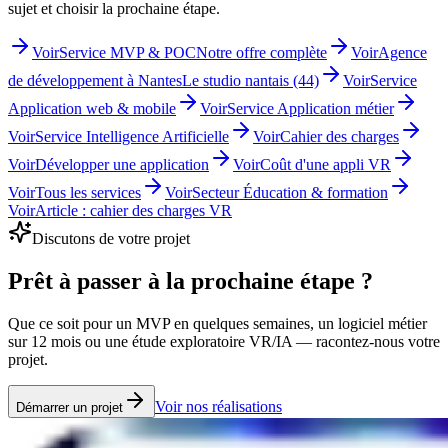
sujet et choisir la prochaine étape.
Voir
Service MVP & POC
Notre offre complète
Voir
Agence
de développement à Nantes
Le studio nantais (44)
Voir
Service
Application web & mobile
Voir
Service Application métier
Voir
Service Intelligence Artificielle
Voir
Cahier des charges
Voir
Développer une application
Voir
Coût d'une appli VR
Voir
Tous les services
Voir
Secteur Éducation & formation
Voir
Article : cahier des charges VR
Discutons de votre projet
Prêt à passer
à la prochaine étape
?
Que ce soit pour un MVP en quelques semaines, un logiciel métier
sur 12 mois ou une étude exploratoire VR/IA — racontez-nous votre
projet.
Voir nos réalisations
Démarrer un projet