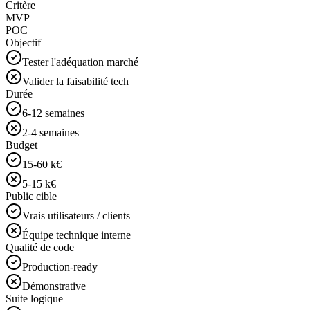
Critère
MVP
POC
Objectif
Tester l'adéquation marché
Valider la faisabilité tech
Durée
6-12 semaines
2-4 semaines
Budget
15-60 k€
5-15 k€
Public cible
Vrais utilisateurs / clients
Équipe technique interne
Qualité de code
Production-ready
Démonstrative
Suite logique